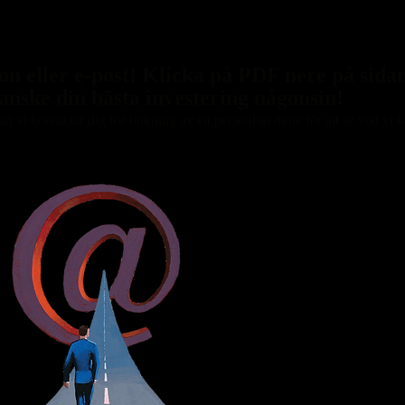
on eller e-post! Klicka på PDF nere på sidan
anske din bästa investering någonsin!
tt vi kontaktar dig för bokning av ett personligt möte för att se vad vi 